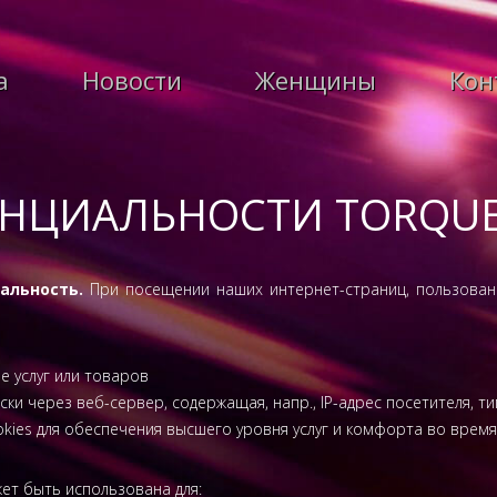
а
Новости
Женщины
Кон
НЦИАЛЬНОСТИ TORQU
альность.
При посещении наших интернет-страниц, пользован
е услуг или товаров
и через веб-сервер, содержащая, напр., IP-адрес посетителя, ти
kies для обеспечения высшего уровня услуг и комфорта во врем
ет быть использована для: