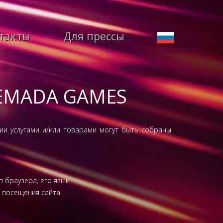
такты
Для прессы
EMADA GAMES
ии услугами и/или товарами могут быть собраны
п браузера, его язык
я посещения сайта