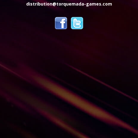
distribution@torquemada-games.com