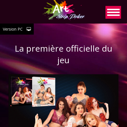
Version PC
La première officielle du
jeu